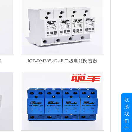
0
JCF-DM385/40 4P 二级电源防雷器
联
系
我
们